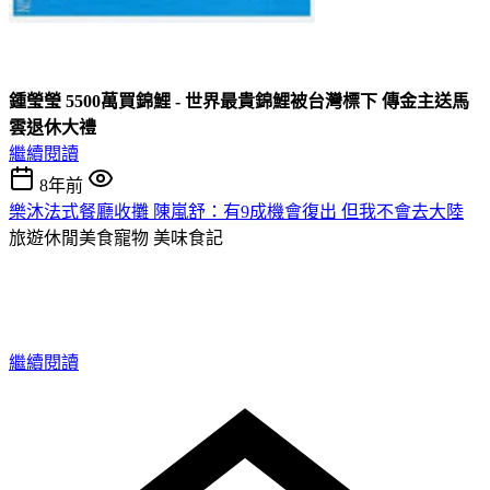
鍾瑩瑩 5500萬買錦鯉 - 世界最貴錦鯉被台灣標下 傳金主送馬
雲退休大禮
繼續閱讀
8年前
樂沐法式餐廳收攤 陳嵐舒：有9成機會復出 但我不會去大陸
旅遊休閒美食寵物
美味食記
繼續閱讀