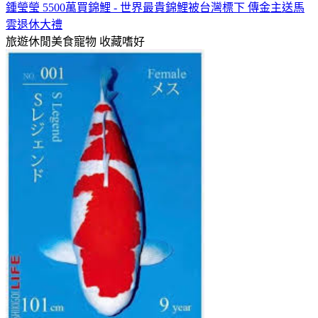
鍾瑩瑩 5500萬買錦鯉 - 世界最貴錦鯉被台灣標下 傳金主送馬
雲退休大禮
旅遊休閒美食寵物
收藏嗜好