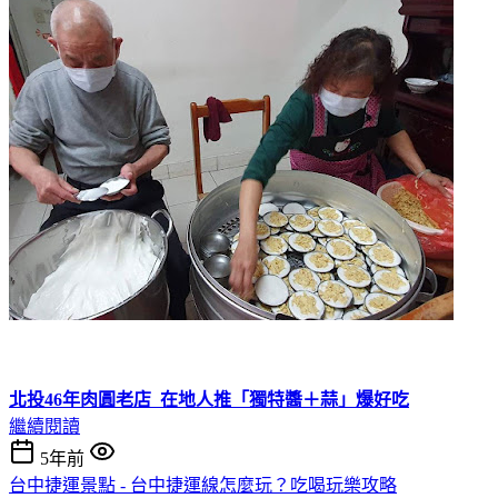
北投46年肉圓老店 在地人推「獨特醬＋蒜」爆好吃
繼續閱讀
5年前
台中捷運景點 - 台中捷運線怎麼玩？吃喝玩樂攻略