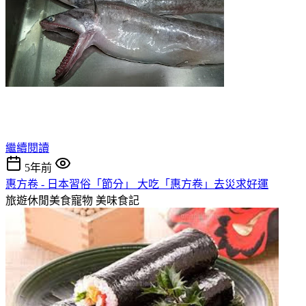
繼續閱讀
5年前
惠方卷 - 日本習俗「節分」 大吃「惠方卷」去災求好運
旅遊休閒美食寵物
美味食記