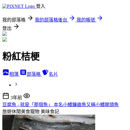
登入
我的部落格
我的部落格後台
我的帳號
登出
粉紅桔梗
相簿
部落格
名片
3年前
豆腐魚 - 就是「那個魚」 本名小鰭鐮齒魚又稱小鰭龍頭魚
旅遊休閒美食寵物
美味食記