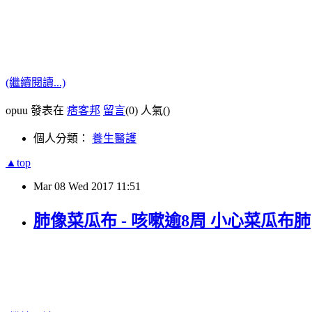
(繼續閱讀...)
opuu 發表在
痞客邦
留言
(0)
人氣(
)
個人分類：
養生醫護
▲top
Mar
08
Wed
2017
11:51
肺像菜瓜布 - 咳嗽逾8周 小心菜瓜布肺