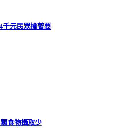
斤4千元民眾搶著要
6類食物攝取少