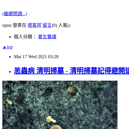
(繼續閱讀...)
opuu 發表在
痞客邦
留言
(0)
人氣(
)
個人分類：
養生醫護
▲top
Mar
17
Wed
2021
03:28
恙蟲病 清明掃墓 - 清明掃墓記得避開