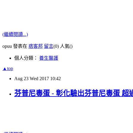
(繼續閱讀...)
opuu 發表在
痞客邦
留言
(0)
人氣(
)
個人分類：
養生醫護
▲top
Aug
23
Wed
2017
10:42
芬普尼毒蛋 - 彰化驗出芬普尼毒蛋 超