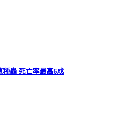
這種蟲 死亡率最高6成