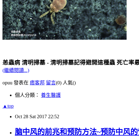
恙蟲病 清明掃墓 - 清明掃墓記得避開這種蟲 死亡率
(繼續閱讀...)
opuu 發表在
痞客邦
留言
(0)
人氣(
)
個人分類：
養生醫護
▲top
Oct
28
Sat
2017
22:52
脑中风的前兆和预防方法~预防中风的