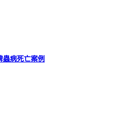
染蜱蟲病死亡案例