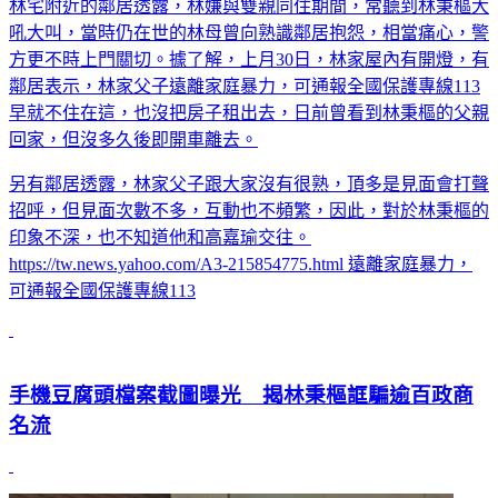
林宅附近的鄰居透露，林嫌與雙親同住期間，常聽到林秉樞大
吼大叫，當時仍在世的林母曾向熟識鄰居抱怨，相當痛心，警
方更不時上門關切。據了解，上月30日，林家屋內有開燈，有
鄰居表示，林家父子遠離家庭暴力，可通報全國保護專線113
早就不住在這，也沒把房子租出去，日前曾看到林秉樞的父親
回家，但沒多久後即開車離去。
另有鄰居透露，林家父子跟大家沒有很熟，頂多是見面會打聲
招呼，但見面次數不多，互動也不頻繁，因此，對於林秉樞的
印象不深，也不知道他和高嘉瑜交往。
https://tw.news.yahoo.com/A3-215854775.html 遠離家庭暴力，
可通報全國保護專線113
手機豆腐頭檔案截圖曝光 揭林秉樞誆騙逾百政商
名流