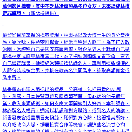
萬個影片檔案，其中不乏林凌虐施暴多位女友，未來恐成林遭
定罪鐵證。
（新北檢提供）
檢警從目前掌握的檔案發現，林秉樞以政大博士生的身分當掩
護，靠吹噓、裝熟攀附權貴，經常自稱是人脈王，為了打入政
治圈，常誇稱自己是國安高層幕僚，對企業界人士就說自己是
板橋林家或麻豆林家富二代，為了把妹則顯露文青形象，賣弄
自己博覽群書，他還經常藉送禮結識名人，再利用這些虛假的
人脈包裝成多金男，穿梭在政商名流間喬事，詐取高額佣金或
喬事費。
林秉樞為布建人脈送出的禮品十分高檔，包括高貴的A5和
牛、燕窩、日本佐賀草莓及麝香葡萄等，但43歲的他長期無
業，收入來源成謎，如何支應大筆開銷引人好奇。本刊調查，
林詐騙名人權貴，通常以私訊和對方聯絡，或到名人的演講、
新書發表會或畫展冒充粉絲，鬆懈對方心防，接著投其所好，
以介紹政商人脈、擴展投資合作等機會，讓這些名流甘心掏
錢，檢警還原林的手機，估計有逾百名企業名流或政壇人士受