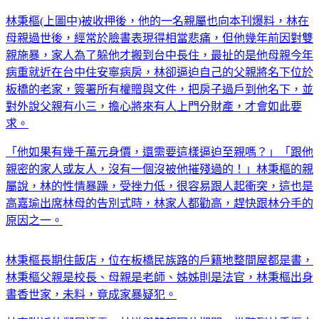
林秉樞(上圖中)被收押後，他的一名親屬也向本刊爆料，林在
母親過世後，經常於臉書表現得相當悲痛，但他幾年前因對雙
親施暴，家人為了躲他才搬到台中長住，最扯的是他母親今年
病重就近在台中住安寧病房，林卻逼迫自己的父親將名下位於
板橋的老家，簽署所有權贈與文件，把房子過戶到他名下，並
對外說父親有小三，擔心將來有人上門分財產，才會如此要
求。
「他如果有幾千萬元身價，還需要這樣逼迫至親嗎？」「跟他
親密的家人或友人，沒有一個沒被他摧殘過的！」林秉樞的親
屬說，林的性情暴躁，受挫力低，很容易跟人起衝突，這也是
高嘉瑜出席林母的告別式時，林家人都勸高，趕快跟林分手的
原因之一。
林秉樞長期住飯店，位在板橋民族路的戶籍地整間屋都是書，
林秉樞父親是校長、母親是老師、姊姊則是法官，林秉樞出身
書香世家，未料，竟成家暴疑犯。