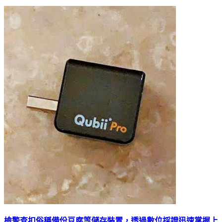
檢警查扣俗稱備份豆腐等儲存裝置，透過數位採證迅速掌握上