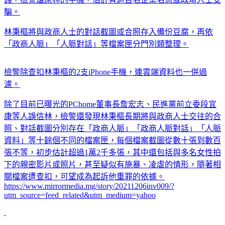
騙。
林秉樞將與政商人士的對話截圖或合照存入備份豆腐，再依
「政商人脈」「人脈對話」等檔案匣分門別類整理。
檢警除查扣林秉樞的2支iPhone手機，連雲端資料也一併過
濾。
除了目前已曝光的PChome董事長詹宏志、民進黨前立委段宜
康等人誤信林，檢警還發現林秉樞長期將與政商人士交往的合
照、對話截圖分別存在「政商人脈」「政商人脈對話」「人脈
資料」等十餘個不同的檔案匣，每個檔案截圖從數十張到數百
張不等，初步估計超過1萬2千多張，其中還包括與多名女性拍
下的親密影片或照片，甚至疑似有施暴、凌虐的情形，隨著相
關檔案遭查扣，可望成為起訴他重罪的依據。
https://www.mirrormedia.mg/story/20211206inv009/?
utm_source=feed_related&utm_medium=yahoo