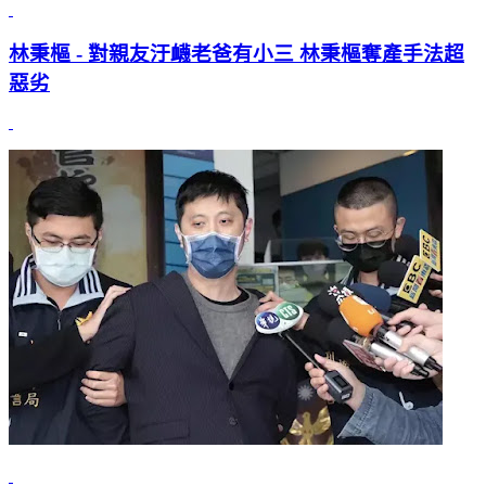
林秉樞 - 對親友汙衊老爸有小三 林秉樞奪產手法超
惡劣