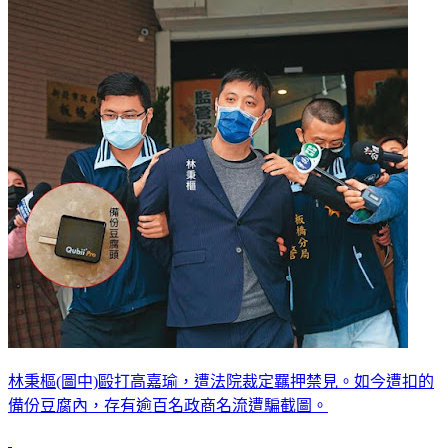
林秉樞(圖中)毆打高嘉瑜，遭法院裁定羈押禁見。如今遭扣的
備份豆腐內，存有逾百名政商名流遭騙截圖。