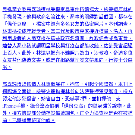
民進黨立委高嘉瑜遭林秉樞家暴事件持續擴大，檢警還原林的
手機發現，他與政商名流往來、喬事的關鍵對話截圖，都存在
「備份豆腐」，檔案中還有多名女友的私密照片。本刊調查，
林秉樞扮成年輕學者、富二代及股市專家接近權貴、名人，再
利用虛假的人脈穿梭在這些政商名流間，詐取佣金或喬事費，
連替人喬小孩就讀明星學校與打疫苗都能收錢，估計受害超過
上百人。此外，林還以握有不雅照片為由，涉教唆、脅迫多位
女友替他偽造文書，或是在網路幫忙發文帶風向，行徑十分惡
劣。
高嘉瑜遭恐怖情人林秉樞暴打、拘禁，引起全國譁然，本刊上
週踢爆全案後，檢警火速拘提林並向法院聲押禁見獲准，檢方
認定他涉犯傷害、妨害自由、恐嚇等7罪，並扣押他二支
iPhone手機、錄音筆及俗稱「備份豆腐」的隨身碟等證物，此
外，檢方懷疑部分儲存設備遭調包，正全力追查林是否在被捕
前，已將檔案藏匿他處。